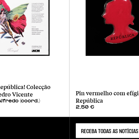
epública! Colecção
Pin vermelho com efígi
edro Vicente
República
Alfredo (coord.)
2,50
€