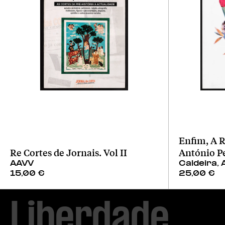
Enfim, A R
Re Cortes de Jornais. Vol II
António P
AAVV
Caldeira, 
15,00
€
25,00
€
Liberdade
