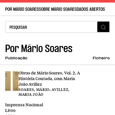
POR MÁRIO SOARES
SOBRE MÁRIO SOARES
DADOS ABERTOS
Por
Mário Soares
Publicação
Ficheiro
Obras de Mário Soares. Vol. 2. A
História Contada, com Maria
João Avillez
SOARES, MÁRIO; AVILLEZ,
MARIA JOÃO
Editora
Imprensa Nacional
Tipologia
Livro