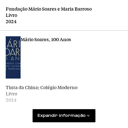
Editora
Fundação Mário Soares e Maria Barroso
Tipologia
Livro
Ano
2024
Mário Soares, 100 Anos
Editora
Tinta da China; Colégio Moderno
Tipologia
Livro
Ano
2024
Expandir informação