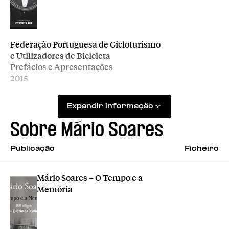
Editora
Federação Portuguesa de Cicloturismo
e Utilizadores de Bicicleta
Tipologia
Prefácios e Apresentações
Ano
2015
Expandir informação
Sobre
Mário Soares
Publicação
Ficheiro
Mário Soares – O Tempo e a
Memória