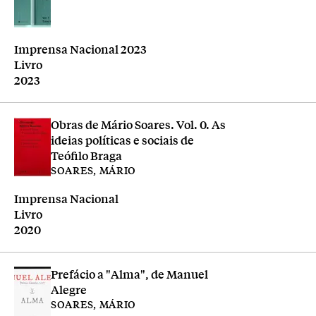
Editora
Imprensa Nacional 2023
Tipologia
Livro
Ano
2023
Obras de Mário Soares. Vol. 0. As
ideias políticas e sociais de
Teófilo Braga
SOARES, MÁRIO
Editora
Imprensa Nacional
Tipologia
Livro
Ano
2020
Prefácio a "Alma", de Manuel
Alegre
SOARES, MÁRIO