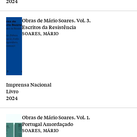
Ano
2024
Obras de Mário Soares. Vol. 3.
Escritos da Resistência
SOARES, MÁRIO
Editora
Imprensa Nacional
Tipologia
Livro
Ano
2024
Obras de Mário Soares. Vol. 1.
Portugal Amordaçado
SOARES, MÁRIO