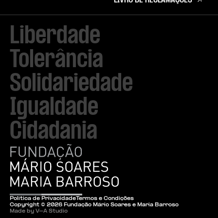
LIVRO DE RECLAMAÇÕES
Liberdade

Tolerância

Solidariedade

Igualdade

Cidadania
Política de Privacidade
Termos e Condições
Copyright ©
2026
Fundação Mário Soares e Maria Barroso
Made by V–A Studio