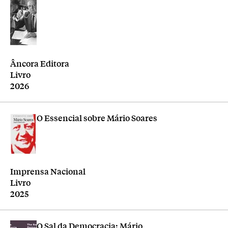
Editora
Âncora Editora
Tipologia
Livro
Ano
2026
O Essencial sobre Mário Soares
Editora
Imprensa Nacional
Tipologia
Livro
Ano
2025
O Sal da Democracia: Mário