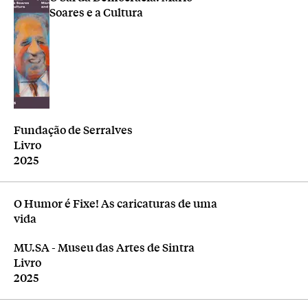
Soares e a Cultura
Editora
Fundação de Serralves
Tipologia
Livro
Ano
2025
O Humor é Fixe! As caricaturas de uma
vida
Editora
MU.SA - Museu das Artes de Sintra
Tipologia
Livro
Ano
2025