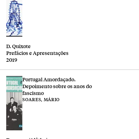
Editora
D. Quixote
Tipologia
Prefácios e Apresentações
Ano
2019
Portugal Amordaçado.
Depoimento sobre os anos do
fascismo
SOARES, MÁRIO