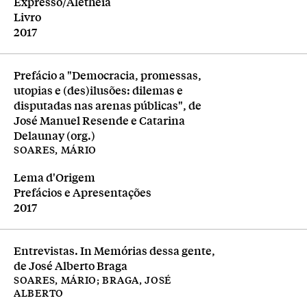
Editora
Expresso/Alêtheia
Tipologia
Livro
Ano
2017
Prefácio a "Democracia, promessas,
utopias e (des)ilusões: dilemas e
disputadas nas arenas públicas", de
José Manuel Resende e Catarina
Delaunay (org.)
SOARES, MÁRIO
Editora
Lema d'Origem
Tipologia
Prefácios e Apresentações
Ano
2017
Entrevistas. In Memórias dessa gente,
de José Alberto Braga
SOARES, MÁRIO; BRAGA, JOSÉ
ALBERTO