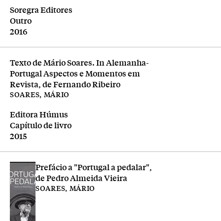
Editora
Soregra Editores
Tipologia
Outro
Ano
2016
Texto de Mário Soares. In Alemanha-
Portugal Aspectos e Momentos em
Revista, de Fernando Ribeiro
SOARES, MÁRIO
Editora
Editora Húmus
Tipologia
Capítulo de livro
Ano
2015
Prefácio a "Portugal a pedalar",
de Pedro Almeida Vieira
SOARES, MÁRIO