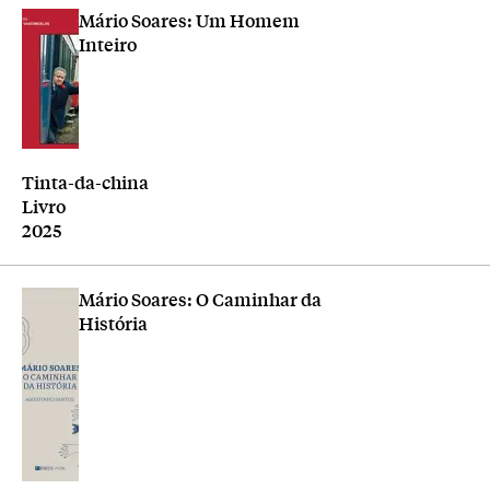
Mário Soares: Um Homem
Inteiro
Editora
Tinta-da-china
Tipologia
Livro
Ano
2025
Mário Soares: O Caminhar da
História