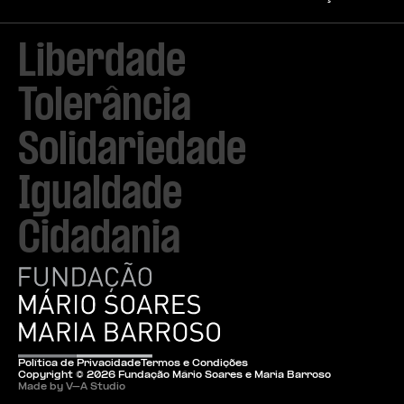
Liberdade

Tolerância

Solidariedade

Igualdade

Cidadania
Política de Privacidade
Termos e Condições
Copyright ©
2026
Fundação Mário Soares e Maria Barroso
Made by V–A Studio