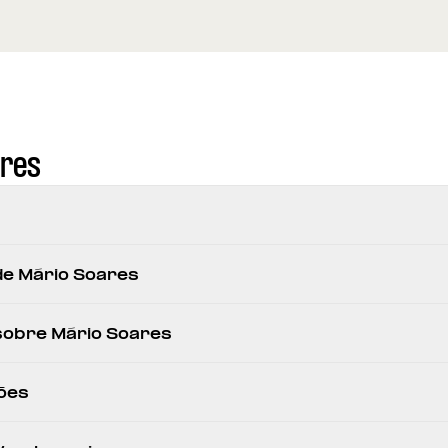
ares
 de Mário Soares
 sobre Mário Soares
ões