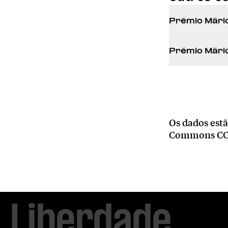
Prémio Mári
Prémio Mário
Os dados est
Commons CC0 
Liberdade
