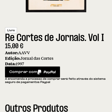
Livro
Re Cortes de Jornais. Vol I
15,00
€
Autor:
AAVV
Edição:
Jornal das Cortes
Data:
1997
Comprar com
PayPal
A encomenda e processo de comprar será feito através do sistema
seguro de pagamentos Paypal
Outros Produtos