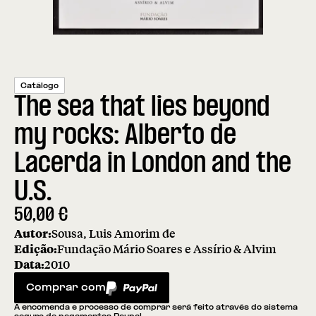
Catálogo
The sea that lies beyond
my rocks: Alberto de
Lacerda in London and the
U.S.
50,00
€
Autor:
Sousa, Luis Amorim de
Edição:
Fundação Mário Soares e Assírio & Alvim
Data:
2010
Comprar com
PayPal
A encomenda e processo de comprar será feito através do sistema