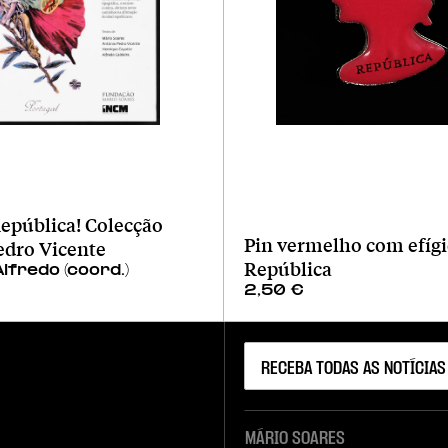
epública! Colecção
Pin vermelho com efígi
edro Vicente
República
Alfredo (coord.)
2,50
€
MÁRIO SOARES