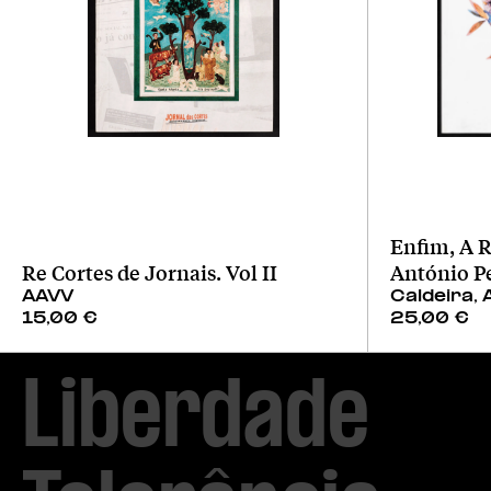
Enfim, A R
Re Cortes de Jornais. Vol II
António P
AAVV
Caldeira, 
15,00
€
25,00
€
Liberdade
