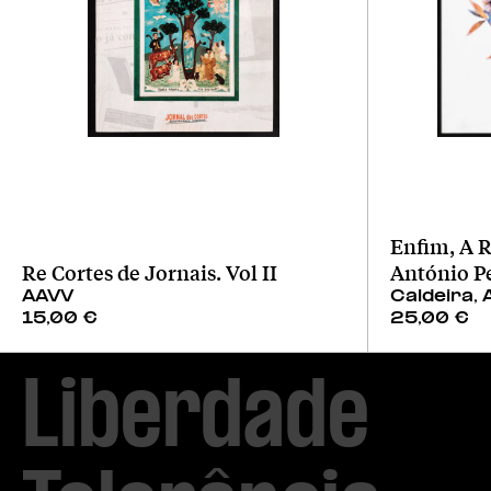
Enfim, A R
Re Cortes de Jornais. Vol II
António P
AAVV
Caldeira, 
15,00
€
25,00
€
Liberdade
