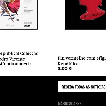
epública! Colecção
Pin vermelho com efígi
edro Vicente
República
Alfredo (coord.)
2,50
€
MÁRIO SOARES