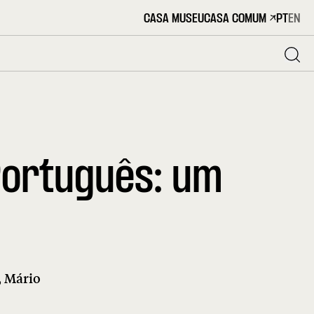
CASA MUSEU
CASA COMUM
PT
EN
ortuguês: um
, Mário