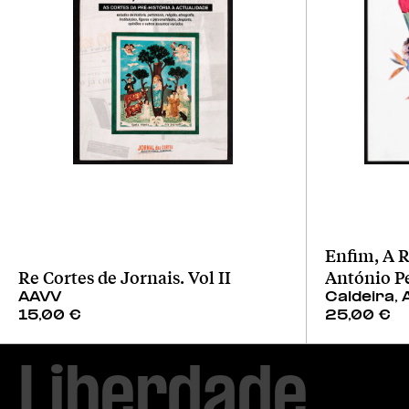
Enfim, A R
Re Cortes de Jornais. Vol II
António P
AAVV
Caldeira, 
15,00
€
25,00
€
Liberdade
