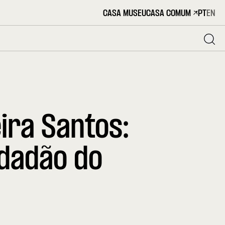
CASA MUSEU
CASA COMUM
PT
EN
ira Santos:
idadão do