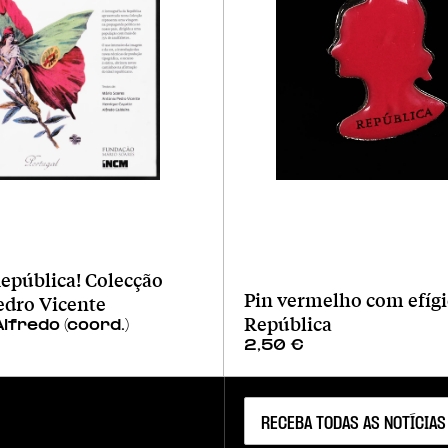
epública! Colecção
Pin vermelho com efígi
edro Vicente
República
Alfredo (coord.)
2,50
€