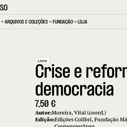
OSO
ARQUIVOS E COLEÇÕES
FUNDAÇÃO
LOJA
Livro
Crise e refor
democracia
7,50
€
Autor:
Moreira, Vital (coord.)
Edição:
Edições Colibri, Fundação Már
Contemporânea