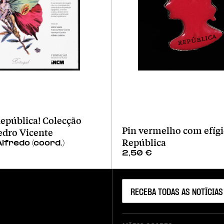
epública! Colecção
Pin vermelho com efígi
edro Vicente
República
Alfredo (coord.)
2,50
€