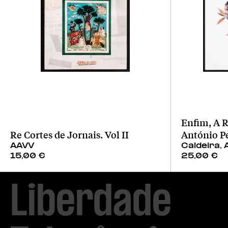
Enfim, A R
Re Cortes de Jornais. Vol II
António P
AAVV
Caldeira, 
15,00
€
25,00
€
Liberdade
