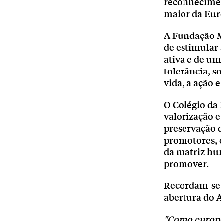
reconhecimen
maior da Eu
A Fundação M
de estimular
ativa e de um
tolerância, s
vida, a ação 
O Colégio da
valorização e
preservação d
promotores, e
da matriz hum
promover.
Recordam-se a
abertura do 
"Como europeu