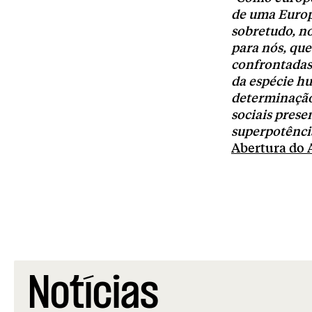
de uma Europa
sobretudo, no
para nós, qu
confrontadas
da espécie h
determinação 
sociais prese
superpotência
Abertura do 
Notícias