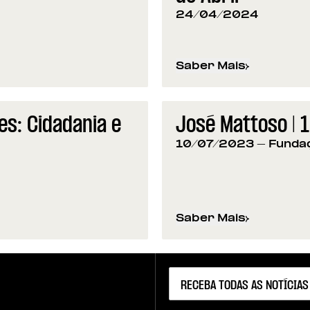
24/04/2024
Saber Mais
sobre
Programação da
s: Cidadania e
José Mattoso |
10/07/2023
- Funda
Saber Mais
idadania e Desenvolvimento
sobre
José Mattoso 