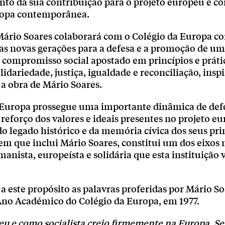
to da sua contribuição para o projeto europeu e c
ropa contemporânea.
ário Soares colaborará com o Colégio da Europa co
 as novas gerações para a defesa e a promoção de u
 compromisso social apostado em princípios e práti
olidariedade, justiça, igualdade e reconciliação, insp
e a obra de Mário Soares.
 Europa prossegue uma importante dinâmica de def
 reforço dos valores e ideais presentes no projeto e
o legado histórico e da memória cívica dos seus pri
m que inclui Mário Soares, constitui um dos eixos m
anista, europeísta e solidária que esta instituição 
 este propósito as palavras proferidas por Mário So
Ano Académico do Colégio da Europa, em 1977.
 e como socialista creio firmemente na Europa. Sei