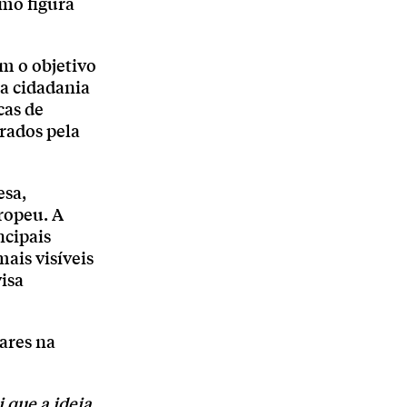
omo figura
m o objetivo
ma cidadania
cas de
irados pela
esa,
uropeu. A
ncipais
ais visíveis
visa
ares na
 que a ideia