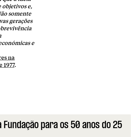
 objetivos e,
 Não somente
vas gerações
obrevivência
m
 económicas e
res na
 1977
.
 Fundação para os 50 anos do 25