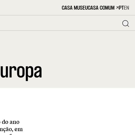
CASA MUSEU
CASA COMUM
PT
EN
Europa
o do ano
inção, em