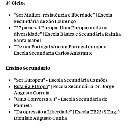
3º Ciclo:
“
Ser Mulher: resistência e liberdade
” | Escola
Secundária de São Lourenço
“
27 países. 1 Europa. Uma Europa unida na
diversidade
" | Escola Básica e Secundária Rainha
Santa Isabel
“
De um Portugal só a um Portugal europeu
" |
Escola Secundária Carlos Amarante
Ensino Secundário
“
Ser Europeu
" - Escola Secundária Camões
Esta é a EUropa
" | Escola Secundária Dr. Jorge
Augusto Correia
"
Uma Conversa a 4
" - Escola Secundária de
Palmela
“
Da opressão à Liberdade
" | Escola EB23/S Eng.º
Dionísio Augusto Cunha