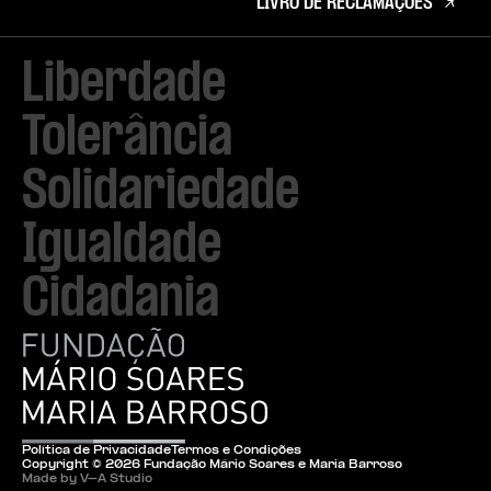
LIVRO DE RECLAMAÇÕES
Liberdade

Tolerância

Solidariedade

Igualdade

Cidadania
Política de Privacidade
Termos e Condições
Copyright ©
2026
Fundação Mário Soares e Maria Barroso
Made by V–A Studio