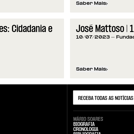
Saber Mais
sobre
Programação da
s: Cidadania e
José Mattoso |
10/07/2023
- Funda
Saber Mais
idadania e Desenvolvimento
sobre
José Mattoso 
MÁRIO SOARES
BIOGRAFIA
CRONOLOGIA