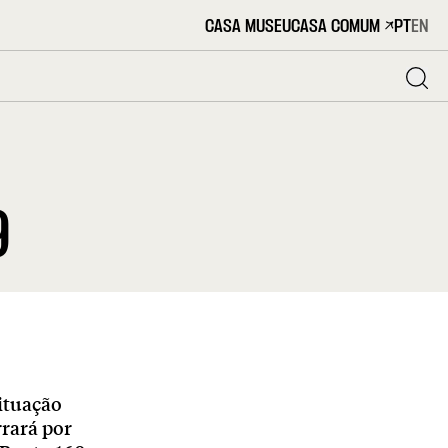
CASA MUSEU
CASA COMUM
PT
EN
9
ituação
rará por