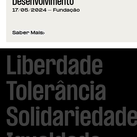
Desenvolvimento
17/05/2024
- Fundação
Saber Mais
sobre
Vencedores do Prémio Mário Soares: C
Liberdade

Tolerância

Solidariedade