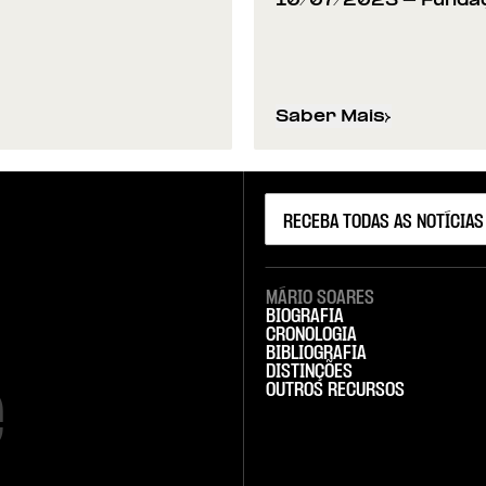
10/07/2023
- Funda
Saber Mais
idadania e Desenvolvimento
sobre
José Mattoso 
MÁRIO SOARES
BIOGRAFIA
CRONOLOGIA
BIBLIOGRAFIA
DISTINÇÕES


OUTROS RECURSOS