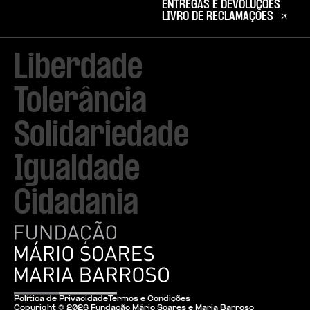
ENTREGAS E DEVOLUÇÕES
LIVRO DE RECLAMAÇÕES
Liberdade

Tolerância

Solidariedade

Igualdade

Cidadania
Política de Privacidade
Termos e Condições
Copyright ©
2026
Fundação Mário Soares e Maria Barroso