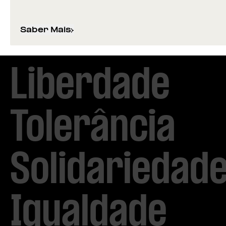
Saber Mais
sobre
Vencedores do Prémio Mário Soares: C
Liberdade

Tolerância

Solidariedade
Igualdade
