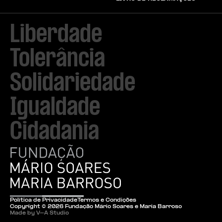
Liberdade

Tolerância

Solidariedade

Igualdade

Cidadania
Política de Privacidade
Termos e Condições
Copyright ©
2026
Fundação Mário Soares e Maria Barroso
Made by V–A Studio