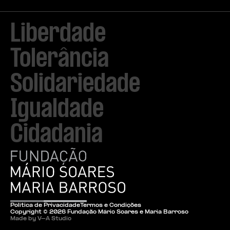
Liberdade

Tolerância

Solidariedade

Igualdade

Cidadania
Política de Privacidade
Termos e Condições
Copyright ©
2026
Fundação Mário Soares e Maria Barroso
Made by V–A Studio