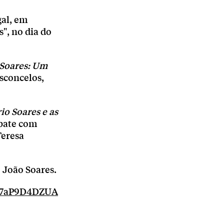
gal, em
s", no dia do
Soares: Um
sconcelos,
o Soares e as
ebate com
Teresa
 João Soares.
2R7aP9D4DZUA