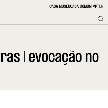
CASA MUSEU
CASA COMUM
PT
EN
ras | evocação no