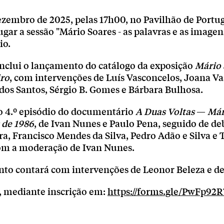
ezembro de 2025, pelas 17h00, no Pavilhão de Portu
lugar a sessão "Mário Soares - as palavras e as imagen
io.
nclui o lançamento do catálogo da exposição
Mário 
ro
, com intervenções de Luís Vasconcelos, Joana Va
dos Santos, Sérgio B. Gomes e Bárbara Bulhosa.
 o 4.º episódio do documentário
A Duas Voltas
—
Mári
 de 1986
, de Ivan Nunes e Paulo Pena, seguido de d
ra, Francisco Mendes da Silva, Pedro Adão e Silva e 
com a moderação de Ivan Nunes.
to contará com intervenções de Leonor Beleza e de
e, mediante inscrição em:
https://forms.gle/PwFp9