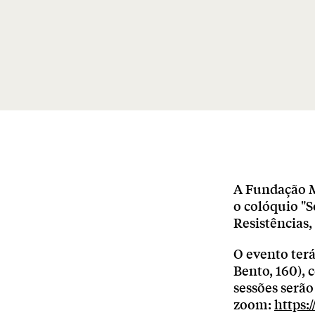
A Fundação M
o colóquio "S
Resistências
O evento terá
Bento, 160), 
sessões serã
zoom:
https: