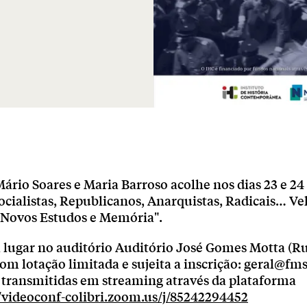
ário Soares e Maria Barroso acolhe nos dias 23 e 2
ocialistas, Republicanos, Anarquistas, Radicais… Ve
, Novos Estudos e Memória".
 lugar no auditório Auditório José Gomes Motta (Ru
com lotação limitada e sujeita a inscrição: geral@fms
o transmitidas em streaming através da plataforma
//videoconf-colibri.zoom.us/j/85242294452