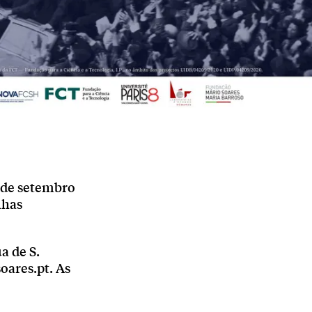
4 de setembro
lhas
a de S.
oares.pt. As