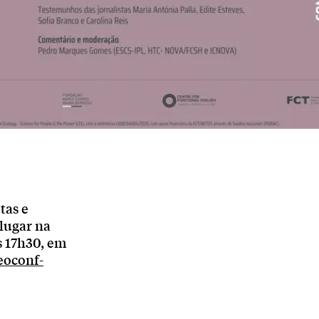
tas e
 lugar na
s 17h30, em
deoconf-