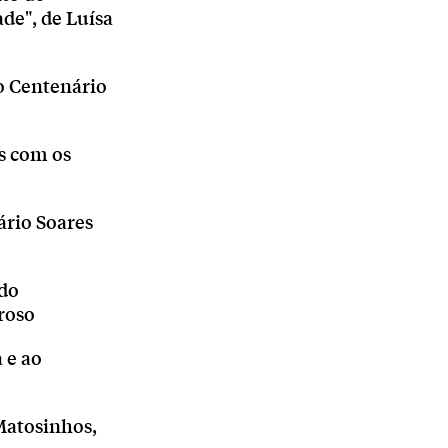
de", de Luísa
do Centenário
s com os
ário Soares
 do
roso
 e ao
Matosinhos,