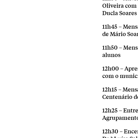
Oliveira com 
Ducla Soares
11h45 – Mensa
de Mário Soa
11h50 – Mens
alunos
12h00 – Apres
com o municí
12h15 – Mens
Centenário d
12h25 – Entre
Agrupamento 
12h30 – Ence