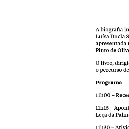
A biografia i
Luísa Ducla S
apresentada n
Pinto de Oliv
O livro, diri
o percurso de
Programa
11h00 – Rece
11h15 – Apon
Leça da Palm
11h30 – Ativi