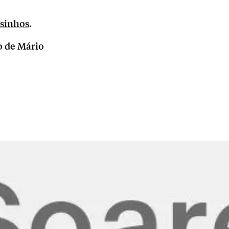
sinhos
.
o de Mário