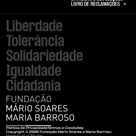
LIVRO DE RECLAMAÇÕES
Liberdade

Tolerância

Solidariedade

Igualdade

Cidadania
Política de Privacidade
Termos e Condições
Copyright ©
2026
Fundação Mário Soares e Maria Barroso