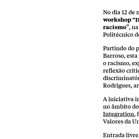
No dia 12 de 
workshop “De
racismo
”, n
Politécnico d
Partindo do 
Barroso, esta
o racismo, e
reflexão crít
discriminató
Rodrigues, ar
A iniciativa 
no âmbito do
Integration
,
Valores da U
Entrada livr