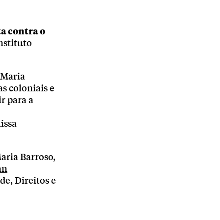
a contra o
nstituto
 Maria
s coloniais e
r para a
issa
aria Barroso,
an
de, Direitos e