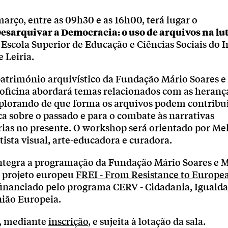
março, entre as 09h30 e as 16h00, terá lugar o
sarquivar a Democracia: o uso de arquivos na lut
a Escola Superior de Educação e Ciências Sociais do I
e Leiria.
património arquivístico da Fundação Mário Soares e
 oficina abordará temas relacionados com as herança
xplorando de que forma os arquivos podem contribui
ica sobre o passado e para o combate às narrativas
rias no presente. O workshop será orientado por Mel
tista visual, arte-educadora e curadora.
integra a programação da Fundação Mário Soares e M
 projeto europeu
FREI - From Resistance to Europe
 financiado pelo programa CERV - Cidadania, Igualda
nião Europeia.
e, mediante
inscrição
, e sujeita à lotação da sala.